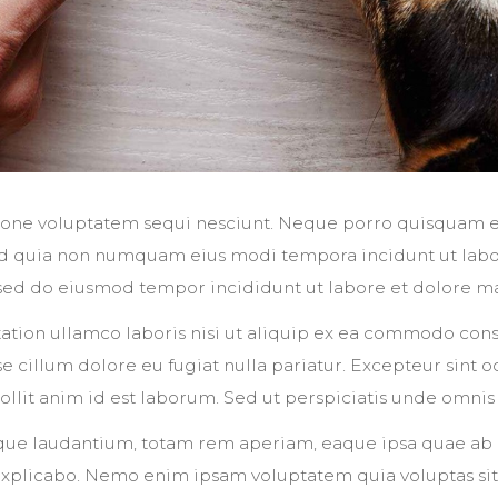
ione voluptatem sequi nesciunt. Neque porro quisquam es
 sed quia non numquam eius modi tempora incidunt ut lab
, sed do eiusmod tempor incididunt ut labore et dolore m
ation ullamco laboris nisi ut aliquip ex ea commodo conse
se cillum dolore eu fugiat nulla pariatur. Excepteur sint 
ollit anim id est laborum. Sed ut perspiciatis unde omnis i
 laudantium, totam rem aperiam, eaque ipsa quae ab illo
explicabo. Nemo enim ipsam voluptatem quia voluptas sit 