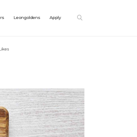
ers
Leongoldens
Apply
Likes