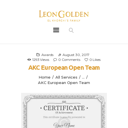
Leon Golden
Golden
Bio
Our History
Awards
August 30, 2017
1293
Views
0
Comments
0
Likes
Litters
AKC European Open Team
Leongoldens
Home
All Services
...
Apply
AKC European Open Team