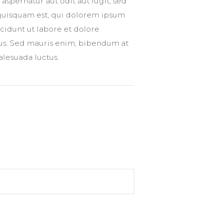
aspernatur aut odit aut fugit, sed
quisquam est, qui dolorem ipsum
cidunt ut labore et dolore
us. Sed mauris enim, bibendum at
alesuada luctus.