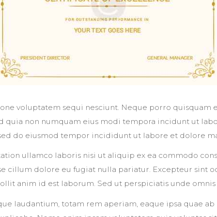
ione voluptatem sequi nesciunt. Neque porro quisquam es
 sed quia non numquam eius modi tempora incidunt ut lab
, sed do eiusmod tempor incididunt ut labore et dolore m
ation ullamco laboris nisi ut aliquip ex ea commodo conse
se cillum dolore eu fugiat nulla pariatur. Excepteur sint 
ollit anim id est laborum. Sed ut perspiciatis unde omnis i
 laudantium, totam rem aperiam, eaque ipsa quae ab illo