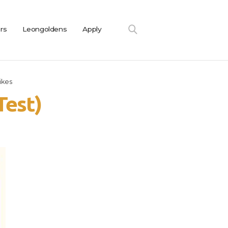
ers
Leongoldens
Apply
ikes
Test)