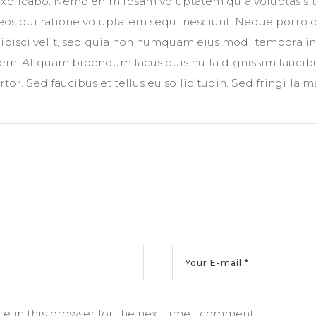
explicabo. Nemo enim ipsam voluptatem quia voluptas sit 
os qui ratione voluptatem sequi nesciunt. Neque porro 
adipisci velit, sed quia non numquam eius modi tempora in
m. Aliquam bibendum lacus quis nulla dignissim faucib
or. Sed faucibus et tellus eu sollicitudin. Sed fringilla m
e in this browser for the next time I comment.