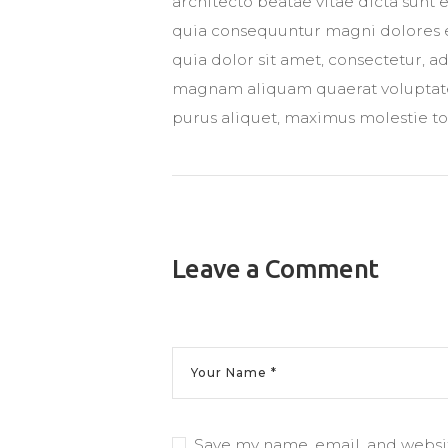
architecto beatae vitae dicta sunt 
quia consequuntur magni dolores e
quia dolor sit amet, consectetur, 
magnam aliquam quaerat voluptate
purus aliquet, maximus molestie tort
Leave a Comment
Save my name, email, and websit