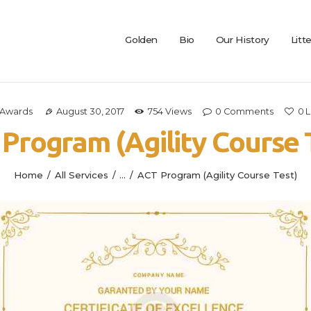
Golden
Leon Golden
Golden
Bio
Our History
Litt
Bio
Our History
Litters
Awards
August 30, 2017
754
Views
0
Comments
0
L
Leongoldens
Program (Agility Course 
Apply
Home
All Services
...
ACT Program (Agility Course Test)